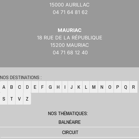
15000 AURILLAC
04 71 64 81 62
MAURIAC
18 RUE DE LA RÉPUBLIQUE
15200 MAURIAC
04 71 68 12 40
NOS DESTINATIONS :
A
B
C
D
E
F
G
H
I
J
K
L
M
N
O
P
Q
R
S
T
V
Z
NOS THÉMATIQUES:
BALNÉAIRE
CIRCUIT