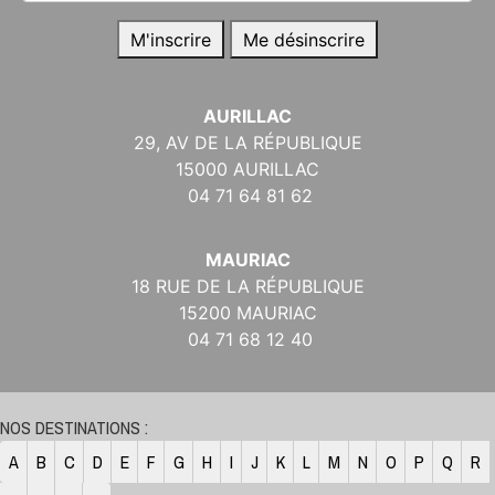
M'inscrire
Me désinscrire
AURILLAC
29, AV DE LA RÉPUBLIQUE
15000 AURILLAC
04 71 64 81 62
MAURIAC
18 RUE DE LA RÉPUBLIQUE
15200 MAURIAC
04 71 68 12 40
NOS DESTINATIONS :
A
B
C
D
E
F
G
H
I
J
K
L
M
N
O
P
Q
R