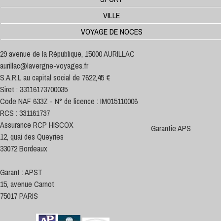
VILLE
VOYAGE DE NOCES
29 avenue de la République, 15000 AURILLAC
aurillac@lavergne-voyages.fr
S.A.R.L au capital social de 7622,45 €
Siret : 33116173700035
Code NAF 633Z - N° de licence : IM015110006
RCS : 331161737
Assurance RCP HISCOX
Garantie APS
12, quai des Queyries
33072 Bordeaux
Garant : APST
15, avenue Carnot
75017 PARIS